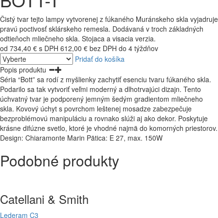
Čistý tvar tejto lampy vytvorenej z fúkaného Muránskeho skla vyjadruje
pravú poctivosť sklárskeho remesla. Dodávaná v troch základných
odtieňoch mliečneho skla. Stojaca a visacia verzia.
od 734,40 € s DPH
612,00 € bez DPH
do 4 týždňov
Pridať do košíka
Popis produktu
Séria “Bott” sa rodí z myšlienky zachytiť esenciu tvaru fúkaného skla.
Podarilo sa tak vytvoriť veľmi moderný a dlhotrvajúci dizajn. Tento
úchvatný tvar je podporený jemným šedým gradientom mliečneho
skla. Kovový úchyt s povrchom leštenej mosadze zabezpečuje
bezproblémovú manipuláciu a rovnako slúži aj ako dekor. Poskytuje
krásne difúzne svetlo, ktoré je vhodné najmä do komorných priestorov.
Design: Chiaramonte Marin Pätica: E 27, max. 150W
Podobné produkty
Catellani & Smith
Lederam C3