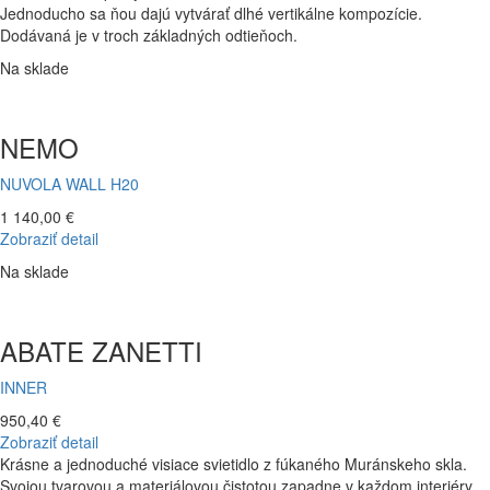
Jednoducho sa ňou dajú vytvárať dlhé vertikálne kompozície.
Dodávaná je v troch základných odtieňoch.
Na sklade
NEMO
NUVOLA WALL H20
1 140,00 €
Zobraziť detail
Na sklade
ABATE ZANETTI
INNER
950,40 €
Zobraziť detail
Krásne a jednoduché visiace svietidlo z fúkaného Muránskeho skla.
Svojou tvarovou a materiálovou čistotou zapadne v každom interiéry.